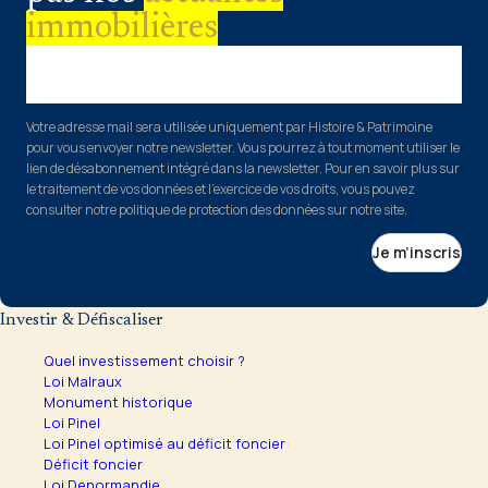
immobilières
Votre adresse email
Votre adresse mail sera utilisée uniquement par Histoire & Patrimoine
pour vous envoyer notre newsletter. Vous pourrez à tout moment utiliser le
lien de désabonnement intégré dans la newsletter. Pour en savoir plus sur
le traitement de vos données et l’exercice de vos droits, vous pouvez
consulter notre politique de protection des données sur notre site.
Je m’inscris
Investir & Défiscaliser
Quel investissement choisir ?
Loi Malraux
Monument historique
Loi Pinel
Loi Pinel optimisé au déficit foncier
Déficit foncier
Loi Denormandie