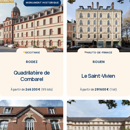
OUVEAUTÉ
MONUMENT HISTORIQUE
OCCITANIE
HAUTS-DE-FRANCE
RODEZ
ROUEN
Quadrilatère de
Le Saint-Vivien
Combarel
À partir de
246 200 €
(
99
lot
s
)
À partir de
291 600 €
(
1
lot
)