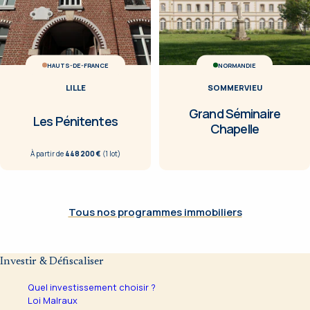
HAUTS-DE-FRANCE
NORMANDIE
LILLE
SOMMERVIEU
Grand Séminaire
Les Pénitentes
Chapelle
À partir de
448 200 €
(
1
lot
)
Tous nos programmes immobiliers
Investir & Défiscaliser
Quel investissement choisir ?
Loi Malraux