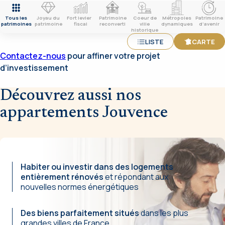
Tous les
Joyau du
Fort levier
Patrimoine
Coeur de
Métropoles
Patrimoine
patrimoines
patrimoine
fiscal
reconverti
ville
dynamiques
d’avenir
historique
LISTE
CARTE
Contactez-nous
pour affiner votre projet
d’investissement
+
Découvrez aussi nos
−
appartements Jouvence
Habiter ou investir dans des logements
entièrement rénovés
et répondant aux
nouvelles normes énergétiques
Des biens parfaitement situés
dans les plus
grandes villes de France