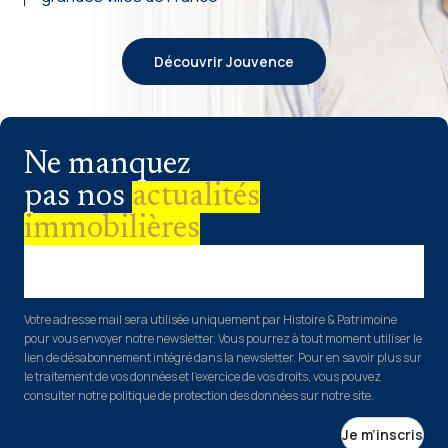
Découvrir Jouvence
Ne manquez
pas nos
actualités
immobilières
Votre adresse email
Votre adresse mail sera utilisée uniquement par Histoire & Patrimoine
pour vous envoyer notre newsletter. Vous pourrez à tout moment utiliser le
lien de désabonnement intégré dans la newsletter. Pour en savoir plus sur
le traitement de vos données et l’exercice de vos droits, vous pouvez
consulter notre politique de protection des données sur notre site.
Je m’inscris