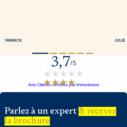
YANNICK
JULIE
3,7
/
5
Avis Clients certifiés par Immodvisor
Parlez à un expert
& recevez
la brochure