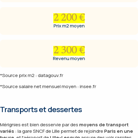
2 200 €
Prix m2 moyen
2 300 €
Revenu moyen
*Source prix m2 : datagouv.fr
*Source salaire net mensuel moyen : insee.fr
Transports et dessertes
Mérignies est bien desservie par des
moyens de transport
variés
: la gare SNCF de Lille permet de rejoindre
Paris en une
heure
, et l'aéroport de
Lille-Lesquin
assure des vols rapides