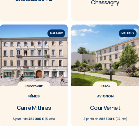
Chassagny
MALRAUX
MALRAUX
OCCITANIE
PACA
NÎMES
AVIGNON
Carré Mithras
Cour Vernet
À partir de
322 000 €
(
5
lot
s
)
À partir de
288 300 €
(
23
lot
s
)