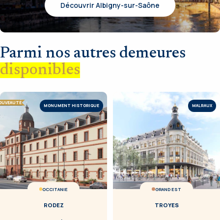
Découvrir Albigny-sur-Saône
Parmi nos autres demeures
disponibles
OUVEAUTÉ
MONUMENT HISTORIQUE
MALRAUX
OCCITANIE
GRAND EST
RODEZ
TROYES