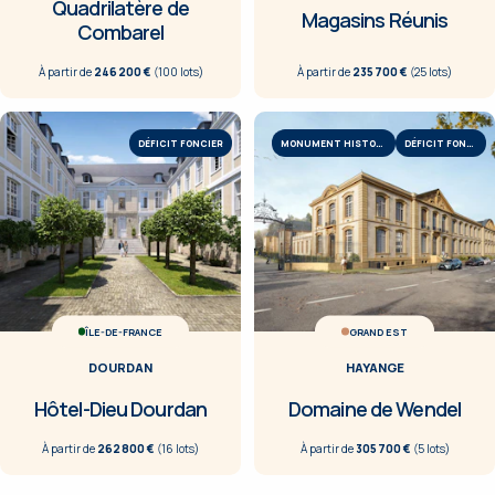
Quadrilatère de
Magasins Réunis
Combarel
À partir de
246 200 €
(
100
lot
s
)
À partir de
235 700 €
(
25
lot
s
)
DÉFICIT FONCIER
MONUMENT HISTORIQUE
DÉFICIT FONCIER
ÎLE-DE-FRANCE
GRAND EST
DOURDAN
HAYANGE
Hôtel-Dieu Dourdan
Domaine de Wendel
À partir de
262 800 €
(
16
lot
s
)
À partir de
305 700 €
(
5
lot
s
)