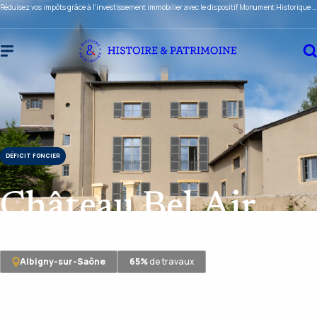
Réduisez vos impôts grâce à l'investissement immobilier avec le dispositif Monument Historique ou Malraux !
DÉFICIT FONCIER
Château Bel Air
Albigny-sur-Saône
65
%
de travaux
Édifié au XVème siècle, le Château Bel Air est situé sur les
hauteurs d’Albigny-sur-Saône, entre fleuve et verdure. La