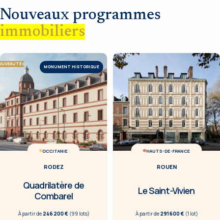
Nouveaux programmes
immobiliers
OUVEAUTÉ
MONUMENT HISTORIQUE
OCCITANIE
HAUTS-DE-FRANCE
RODEZ
ROUEN
Quadrilatère de
Le Saint-Vivien
Combarel
À partir de
246 200 €
(
99
lot
s
)
À partir de
291 600 €
(
1
lot
)