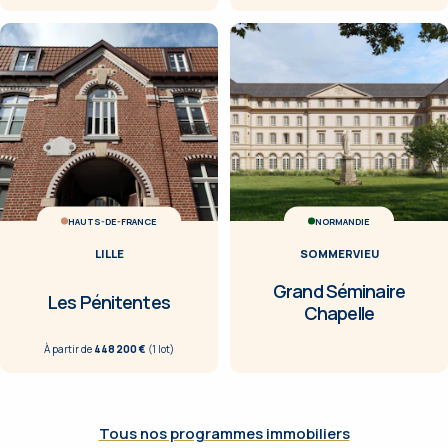
HAUTS-DE-FRANCE
NORMANDIE
LILLE
SOMMERVIEU
Grand Séminaire
Les Pénitentes
Chapelle
À partir de
448 200 €
(
1
lot
)
Tous nos programmes immobiliers