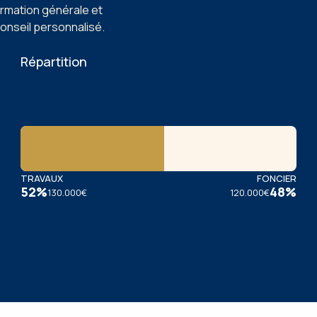
ormation générale et
conseil personnalisé.
Répartition
TRAVAUX
FONCIER
52
%
48
%
130.000€
120.000€