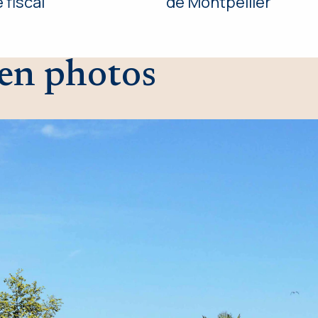
 fiscal
de Montpellier
 en photos