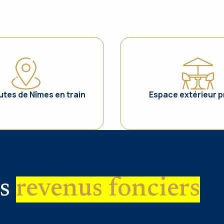
utes de Nîmes en train
Espace extérieur pr
s
revenus fonciers