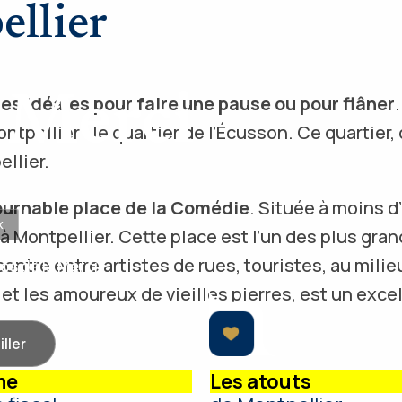
ellier
a Merci
s idéales pour faire une pause ou pour flâner
ellier : le quartier de l’Écusson. Ce quartier, do
ellier.
ournable place de la Comédie
. Située à moins d’
x
à Montpellier. Cette place est l’un des plus gr
contre entre artistes de rues, touristes, au mili
los de la Merci
 et les amoureux de vieilles pierres, est un exce
ller
me
Les atouts