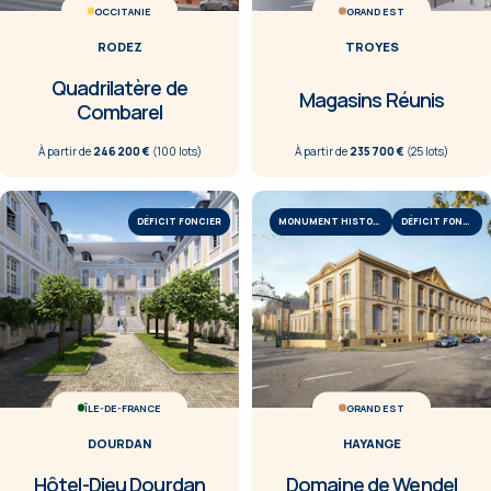
OCCITANIE
GRAND EST
RODEZ
TROYES
Quadrilatère de
Magasins Réunis
Combarel
À partir de
246 200 €
(
100
lot
s
)
À partir de
235 700 €
(
25
lot
s
)
DÉFICIT FONCIER
MONUMENT HISTORIQUE
DÉFICIT FONCIER
ÎLE-DE-FRANCE
GRAND EST
DOURDAN
HAYANGE
Hôtel-Dieu Dourdan
Domaine de Wendel