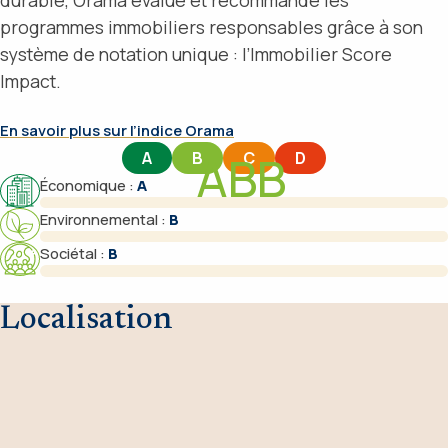
durable, Orama évalue et recommande les
programmes immobiliers responsables grâce à son
système de notation unique : l’Immobilier Score
Impact.
En savoir plus sur l’indice Orama
ABB
A
B
C
D
Économique
:
A
Environnemental
:
B
Sociétal
:
B
Localisation