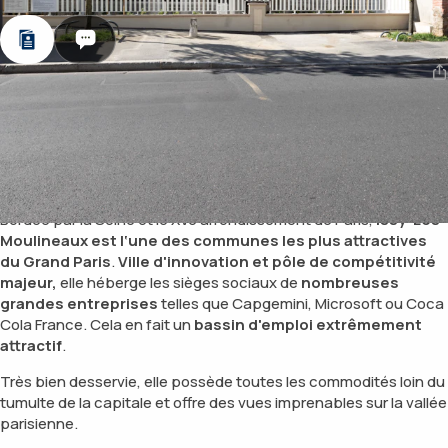
Histoire & Patrimoine
Programmes disponibles
Issy-les-Moulineaux, aux
portes de Paris
Bordée par la Seine et le XVe arrondissement de Paris,
Issy-Les-
Moulineaux est l‘une des communes les plus attractives
du Grand Paris
.
Ville d'innovation et pôle de compétitivité
majeur,
elle héberge les sièges sociaux de
nombreuses
grandes entreprises
telles que Capgemini, Microsoft ou Coca
Cola France. Cela en fait un
bassin d'emploi extrêmement
attractif
.
Très bien desservie, elle possède toutes les commodités loin du
tumulte de la capitale et offre des vues imprenables sur la vallée
parisienne.