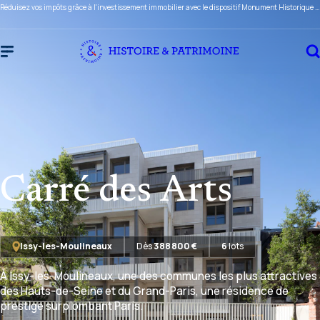
Réduisez vos impôts grâce à l'investissement immobilier avec le dispositif Monument Historique ou Malraux !
Carré des Arts
Issy-les-Moulineaux
Dès
388 800 €
6
lots
À Issy-les-Moulineaux, une des communes les plus attractives
des Hauts-de-Seine et du Grand-Paris, une résidence de
prestige surplombant Paris.