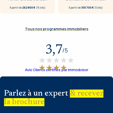
À partir de
262 800 €
(
16
lot
s
)
À partir de
305 700 €
(
5
lot
s
)
Tous nos programmes immobiliers
3,7
/
5
Avis Clients certifiés par Immodvisor
Parlez à un expert
& recevez
la brochure