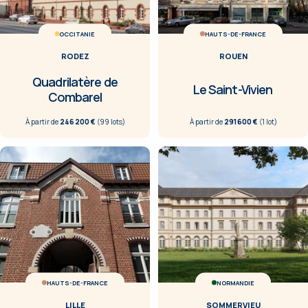
OCCITANIE
HAUTS-DE-FRANCE
RODEZ
ROUEN
Quadrilatère de
Le Saint-Vivien
Combarel
À partir de
246 200 €
(
99
lot
s
)
À partir de
291 600 €
(
1
lot
)
HAUTS-DE-FRANCE
NORMANDIE
LILLE
SOMMERVIEU