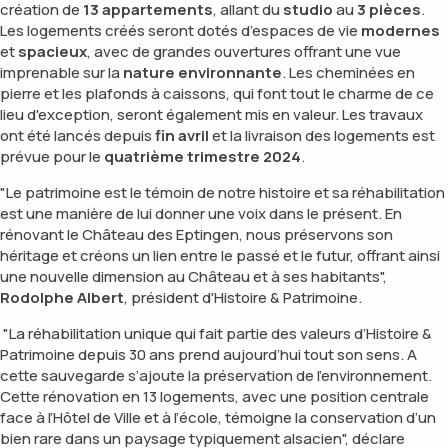
création de
13 appartements
, allant du
studio
au
3 pièces
.
Les logements créés seront dotés d’espaces de vie
modernes
et
spacieux
, avec de grandes ouvertures offrant une vue
imprenable sur la
nature environnante
. Les cheminées en
pierre et les plafonds à caissons, qui font tout le charme de ce
lieu d'exception, seront également mis en valeur. Les travaux
ont été lancés depuis
fin avril
et la livraison des logements est
prévue pour le
quatrième trimestre 2024
.
"
Le patrimoine est le témoin de notre histoire et sa réhabilitation
est une manière de lui donner une voix dans le présent. En
rénovant le Château des Eptingen, nous préservons son
héritage et créons un lien entre le passé et le futur, offrant ainsi
une nouvelle dimension au Château et à ses habitants
",
Rodolphe Albert
, président d'Histoire & Patrimoine.
"La réhabilitation unique qui fait partie des valeurs d’Histoire &
Patrimoine depuis 30 ans prend aujourd’hui tout son sens. A
cette sauvegarde s’ajoute la préservation de l’environnement.
Cette rénovation en 13 logements, avec une position centrale
face à l’Hôtel de Ville et à l’école, témoigne la conservation d’un
bien rare dans un paysage typiquement alsacien",
déclare