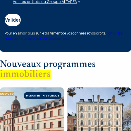
Voir les entités du Groupe ALTAREA
Valider
Pour en savoir plus sur le traitement de vos données et vos droits,
consultez
notre politique de protection des données
Nouveaux programmes
immobiliers
OUVEAUTÉ
MONUMENT HISTORIQUE