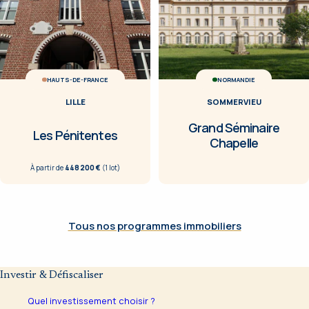
HAUTS-DE-FRANCE
NORMANDIE
LILLE
SOMMERVIEU
Grand Séminaire
Les Pénitentes
Chapelle
À partir de
448 200 €
(
1
lot
)
Tous nos programmes immobiliers
Investir & Défiscaliser
Quel investissement choisir ?