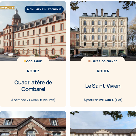
OUVEAUTÉ
MONUMENT HISTORIQUE
OCCITANIE
HAUTS-DE-FRANCE
RODEZ
ROUEN
Quadrilatère de
Le Saint-Vivien
Combarel
À partir de
246 200 €
(
99
lot
s
)
À partir de
291 600 €
(
1
lot
)