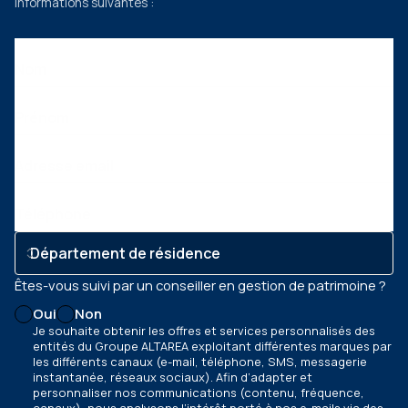
informations suivantes :
Nom
Prénom
Adresse email
Téléphone
Êtes-vous suivi par un conseiller en gestion de patrimoine ?
Oui
Non
Je souhaite obtenir les offres et services personnalisés des
entités du Groupe ALTAREA exploitant différentes marques par
les différents canaux
(e-mail, téléphone, SMS, messagerie
instantanée, réseaux sociaux)
. Afin d’adapter et
personnaliser nos communications
(contenu, fréquence,
canaux)
, nous analysons l’intérêt porté à nos e-mails via des