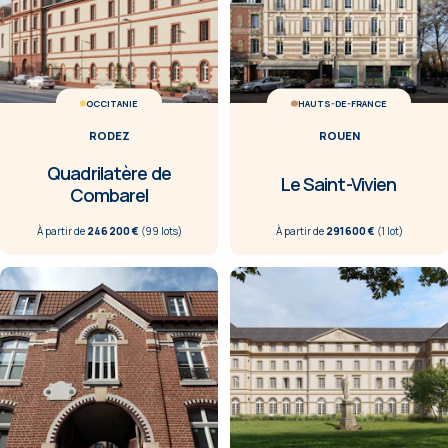
OCCITANIE
HAUTS-DE-FRANCE
RODEZ
ROUEN
Quadrilatère de
Le Saint-Vivien
Combarel
À partir de
246 200 €
(
99
lot
s
)
À partir de
291 600 €
(
1
lot
)