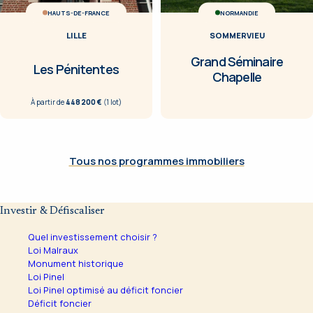
HAUTS-DE-FRANCE
NORMANDIE
LILLE
SOMMERVIEU
Grand Séminaire
Les Pénitentes
Chapelle
À partir de
448 200 €
(
1
lot
)
Tous nos programmes immobiliers
Investir & Défiscaliser
Quel investissement choisir ?
Loi Malraux
Monument historique
Loi Pinel
Loi Pinel optimisé au déficit foncier
Déficit foncier