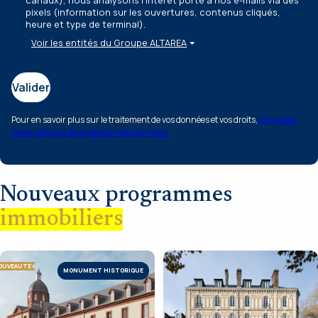
pixels
(information sur les ouvertures, contenus cliqués,
heure et type de terminal)
.
Voir les entités du Groupe ALTAREA
Valider
Pour en savoir plus sur le traitement de vos données et vos droits,
consultez
notre politique de protection des données
Nouveaux programmes
immobiliers
OUVEAUTÉ
MONUMENT HISTORIQUE