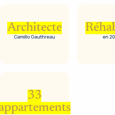
Architecte
Réhab
Camillo Gauthreau
en 2
33
appartements