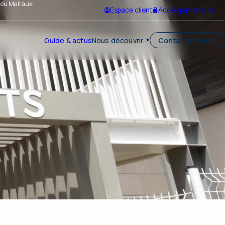
 ou Malraux !
Espace client
Accès partenaire
Guide & actus
Nous découvrir
Contactez-nous