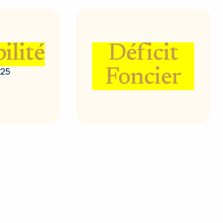
ilité
Déficit
025
Foncier